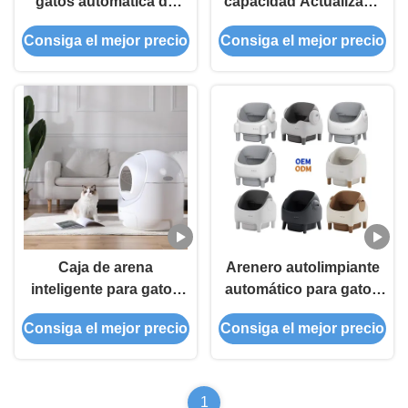
gatos automática de
capacidad Actualizado
limpieza automática
Autolimpieza
Consiga el mejor precio
Consiga el mejor precio
inteligente y
automática Control
personalizable
avanzado de olor Caja
de basura para gatos
Caja de arena
Arenero autolimpiante
inteligente para gatos
automático para gatos
de gran capacidad,
con sensor, extra
Consiga el mejor precio
Consiga el mejor precio
control automático,
grande
personalizable,
múltiples sensores
1