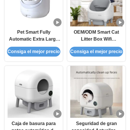
Pet Smart Fully
OEM/ODM Smart Cat
Automatic Extra Large
Litter Box Wifi
Cleaning Odor Removal
Automatic Scoop Fully
Consiga el mejor precio
Consiga el mejor precio
Cat Litter Box Anti-
Automatic Cat Toilet Pet
Splash Cat Litter Tray
Supplies
Caja de basura para
Seguridad de gran