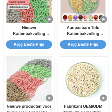
Nieuwe
Aanpasbare Tofu
Kattenbakvulling
Kattenbakvulling
Premium Niet-Giftig
Groothandel Hoge
Krijg Beste Prijs
Krijg Beste Prijs
Hoge Absorptie
Kwaliteit Gestreepte
Klontvormend
Kattenbakvulling 1.5-
Geurcontrole
3.0mm Kattenbakvulling
Biologisch Afbreekbaar
Tofu Kattenbakvulling
Nieuwe producten voor
Fabrikant OEM/ODM