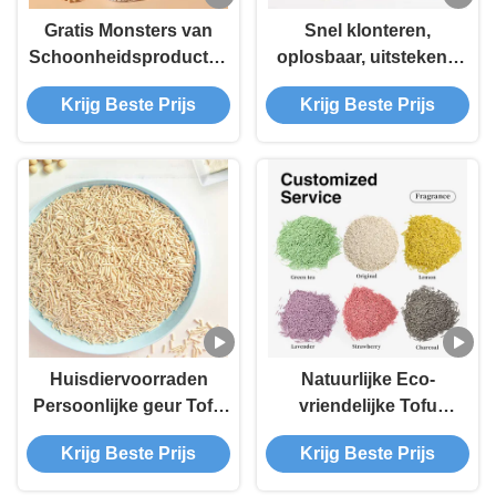
Gratis Monsters van
Snel klonteren,
Schoonheidsproducten
oplosbaar, uitstekend
Arena PARA Gatos
voor kattenbakken,
Krijg Beste Prijs
Krijg Beste Prijs
Geurcontrole Perzik
geurbeheersing, zeer
Groene Thee Smaak
waterabsorberend tofu
Klontvormende Tofu
Kattenbakvulling
Huisdiervoorraden
Natuurlijke Eco-
Persoonlijke geur Tofu
vriendelijke Tofu
Kattenvuil met
Kattenbak Stofvrij
Krijg Beste Prijs
Krijg Beste Prijs
natuurlijke deodorant
Hypoallergeen
Absorberend Sterk