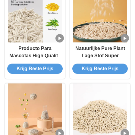
Producto Para
Natuurlijke Pure Plant
Mascotas High Quality
Lage Stof Super
OEM/ODM Manufacturer
Klontvormende Niet-
Krijg Beste Prijs
Krijg Beste Prijs
Supplier Scented Tofu
Plakkende Bodem
Cat Litter
Gestreepte Vorm
Geurige Comfortabele
Tofu Kattenbakvulling