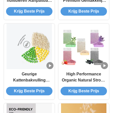
huisdieren Aanpasbare
Premium Gemakkelijk
stofvrije
Schoon Te Maken
Krijg Beste Prijs
Krijg Beste Prijs
geurbeheersing
Planten Kattenzand
Meerdere geuren Tofu
Melkgeur 6L
kattenbak
Streepvorm
Klontvormend Tofu
Kattenbakvulling
Geurige
High Performance
Kattenbakvulling
Organic Natural Strong
Weinig Verspreiding
Clumping Food Grade
Krijg Beste Prijs
Krijg Beste Prijs
Premium Klontvormend
Materials ODM/OEM
Hoge Waterabsorptie
Dust-Free Tofu Cat
Tofu Kattenbakzand
Litter