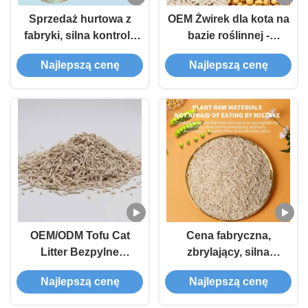
Sprzedaż hurtowa z
OEM Żwirek dla kota na
fabryki, silna kontrola
bazie roślinnej -
zapachu, zbrylający,
kontrola zapachu -
Najlepszą cenę
Najlepszą cenę
ekologiczny, roślinny
biodegradowalny żwirek
żwirek dla kota, tofu
tofu dla kota
OEM/ODM Tofu Cat
Cena fabryczna,
Litter Bezpylne
zbrylający, silna
Antybakteryjne Dobrej
kontrola zapachu,
Najlepszą cenę
Najlepszą cenę
Jakości Akcesoria dla
spłukiwalny,
zwierząt domowych
ekologiczny, bezpyłowy,