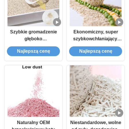
Szybkie gromadzenie
Ekonomiczny, super
głęboko
szybkowchłaniający,
dezodorowanego kotów
smakowy żwirek dla
Najlepszą cenę
Najlepszą cenę
tofu ze świeżym i
kota w kształcie paska,
naturalnym materiałem
mocno zbrylający, OEM
ODM, artykuły dla
zwierząt
Naturalny OEM
Niestandardowe, wolne