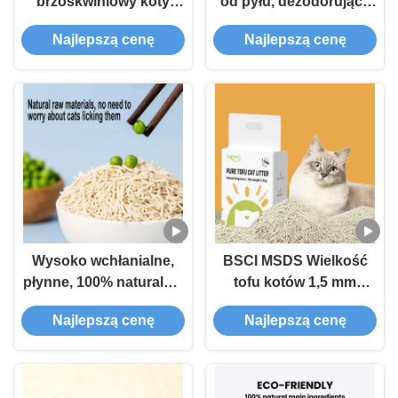
brzoskwiniowy koty
od pyłu, dezodorujące
śmieci bez pyłu
piaski z tofu dla kotów
Najlepszą cenę
Najlepszą cenę
Wysokiej absorpcji
kontroli zapachu dla
kotów
Wysoko wchłanialne,
BSCI MSDS Wielkość
płynne, 100% naturalne,
tofu kotów 1,5 mm
przyjazne dla
Wielkość mała tofu
Najlepszą cenę
Najlepszą cenę
środowiska, koty z tofu
piasek