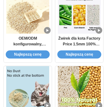
OEM/ODM
Żwirek dla kota Factory
konfigurowalny,
Price 1.5mm 100%
bezpyłowy żwirek dla
Ekologiczny Naturalny
Najlepszą cenę
Najlepszą cenę
kota, biodegradowalny,
Spłukiwalny Czysty
roślinny, tofu
Tofu