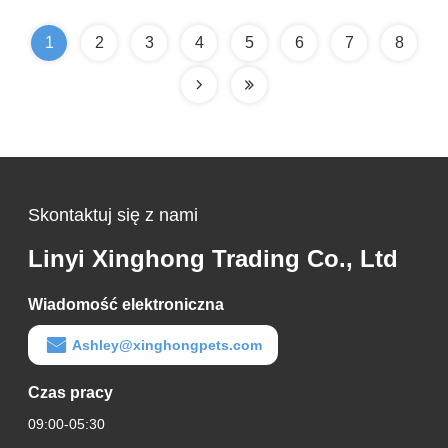
środek czyszczący,
tofu, żwirek dla kota
1
2
3
4
5
6
7
8
Skontaktuj się z nami
Linyi Xinghong Trading Co., Ltd
Wiadomość elektroniczna
Ashley@xinghongpets.com
Czas pracy
09:00-05:30