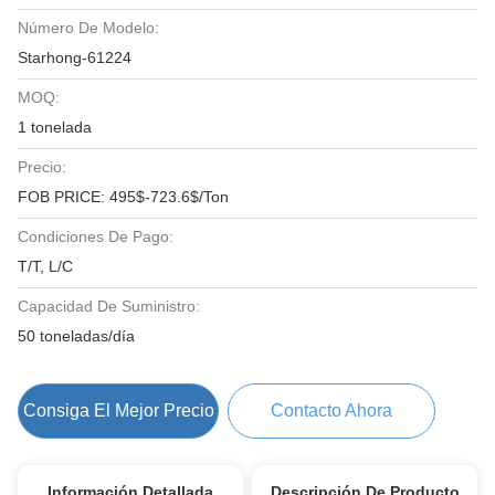
Número De Modelo:
Starhong-61224
MOQ:
1 tonelada
Precio:
FOB PRICE: 495$-723.6$/Ton
Condiciones De Pago:
T/T, L/C
Capacidad De Suministro:
50 toneladas/día
Consiga El Mejor Precio
Contacto Ahora
Información Detallada
Descripción De Producto