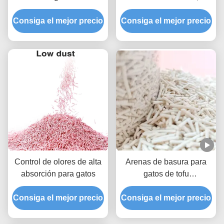
profundamente
absorción súper rápida y
Consiga el mejor precio
desodorizada con
económica, aglomeración
Consiga el mejor precio
material fresco y natural
fuerte, OEM ODM,
suministros para
mascotas
Control de olores de alta
Arenas de basura para
absorción para gatos
gatos de tofu
desodorizadas sin polvo
Consiga el mejor precio
Consiga el mejor precio