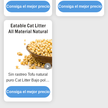
verde aromatizado Arena
polvo gránulos sólidos de
natural Litter de mascotas
Consiga el mejor precio
Consiga el mejor precio
soja para tiendas de
mascotas
Sin rastreo Tofu natural
puro Cat Litter Bajo polvo
Hard Clumping Limpias
Consiga el mejor precio
de patas fórmula