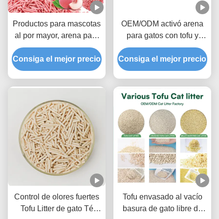
Productos para mascotas
OEM/ODM activó arena
al por mayor, arena para
para gatos con tofu y
gatos con aroma a
carbón, fórmula
Consiga el mejor precio
melocotón, tofu, arena
Consiga el mejor precio
desodorizante avanzada,
dulce ultraaglomerante
arena para mascotas con
para inodoro con
bloqueo de olores
fragancia
Control de olores fuertes
Tofu envasado al vacío
Tofu Litter de gato Té
basura de gato libre de