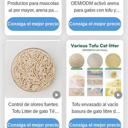
Productos para mascotas
OEM/ODM activó arena
al por mayor, arena para
para gatos con tofu y
gatos con aroma a
carbón, fórmula
Consiga el mejor precio
melocotón, tofu, arena
Consiga el mejor precio
desodorizante avanzada,
dulce ultraaglomerante
arena para mascotas con
para inodoro con
bloqueo de olores
fragancia
Control de olores fuertes
Tofu envasado al vacío
Tofu Litter de gato Té
basura de gato libre de
verde aromatizado Arena
polvo gránulos sólidos de
natural Litter de mascotas
Consiga el mejor precio
Consiga el mejor precio
soja para tiendas de