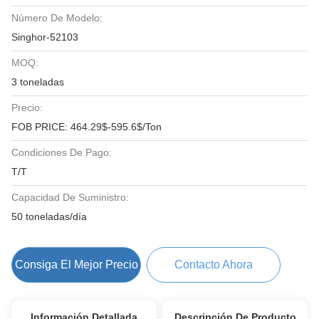
Número De Modelo:
Singhor-52103
MOQ:
3 toneladas
Precio:
FOB PRICE: 464.29$-595.6$/Ton
Condiciones De Pago:
T/T
Capacidad De Suministro:
50 toneladas/día
Consiga El Mejor Precio
Contacto Ahora
Información Detallada
Descripción De Producto