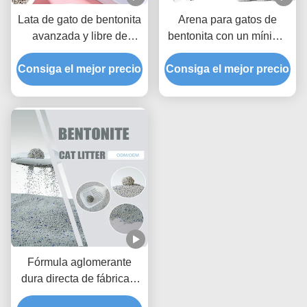
Lata de gato de bentonita
Arena para gatos de
avanzada y libre de
bentonita con un mínimo
polvo, respetuosa con el
de polvo y bajo contenido
Consiga el mejor precio
medio ambiente, con una
Consiga el mejor precio
de polvo, rápida
gran capacidad de
absorción de líquidos y
aglutinación y excelente
fácil rendimiento de
eliminación de olores
limpieza
Fórmula aglomerante
dura directa de fábrica y
arena para gatos de