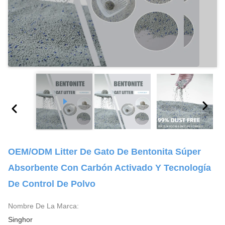
OEM/ODM Litter De Gato De Bentonita Súper
Absorbente Con Carbón Activado Y Tecnología
De Control De Polvo
Nombre De La Marca:
Singhor