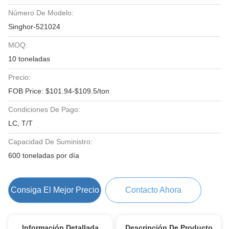
Número De Modelo:
Singhor-521024
MOQ:
10 toneladas
Precio:
FOB Price: $101.94-$109.5/ton
Condiciones De Pago:
LC, T/T
Capacidad De Suministro:
600 toneladas por día
Consiga El Mejor Precio
Contacto Ahora
Información Detallada
Descripción De Producto