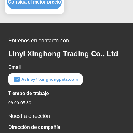
Consiga el mejor precio
bentonita de frescura
duradera para hogares
con varios gatos
Éntrenos en contacto con
Linyi Xinghong Trading Co., Ltd
Email
Ashley@xinghongpets.com
Tiempo de trabajo
09:00-05:30
Nuestra dirección
Dirección de compañía