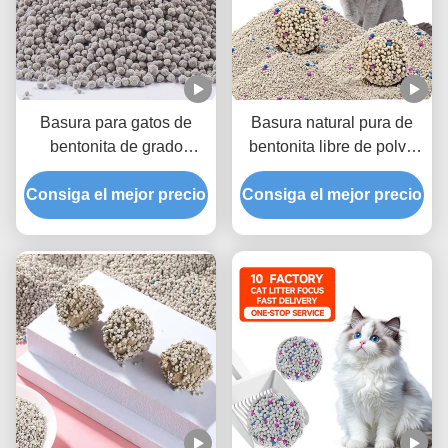
Basura para gatos de
Basura natural pura de
bentonita de grado
bentonita libre de polvo
profesional con
para gatos con fórmula de
Consiga el mejor precio
aglomeración rápida y
aglutinación rápida y bajo
Consiga el mejor precio
manejo de olores
seguimiento
superior