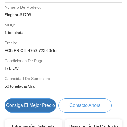
Número De Modelo:
Singhor-61709
MOQ:
1 tonelada
Precio:
FOB PRICE: 495$-723.6$/Ton
Condiciones De Pago:
T/T, L/C
Capacidad De Suministro:
50 toneladas/día
Consiga El Mejor Precio
Contacto Ahora
Información Detallada
Descripción De Producto