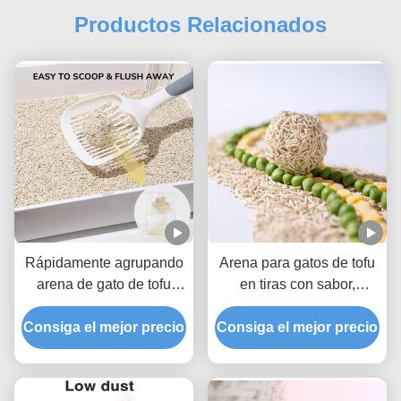
Productos Relacionados
Rápidamente agrupando
Arena para gatos de tofu
arena de gato de tofu
en tiras con sabor,
profundamente
absorción súper rápida y
Consiga el mejor precio
desodorizada con
económica, aglomeración
Consiga el mejor precio
material fresco y natural
fuerte, OEM ODM,
suministros para
mascotas