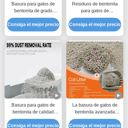
Basura para gatos de
Residuos de bentonita
bentonita de grado
para gatos de
profesional con
aglomeración de
Consiga el mejor precio
tecnología superior de
Consiga el mejor precio
resistencia adicional con
aglomeración y control de
bajo polvo y alta
olores
absorción
Basura para gatos de
La basura de gatos de
bentonita de calidad
bentonita avanzada
superior con fórmula de
ofrece una absorción
aglomeración dura y bajo
Consiga el mejor precio
Consiga el mejor precio
rápida de líquidos y una