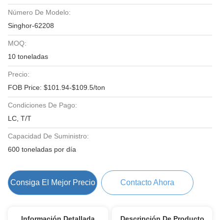
Número De Modelo:
Singhor-62208
MOQ:
10 toneladas
Precio:
FOB Price: $101.94-$109.5/ton
Condiciones De Pago:
LC, T/T
Capacidad De Suministro:
600 toneladas por día
Consiga El Mejor Precio
Contacto Ahora
Información Detallada
Descripción De Producto