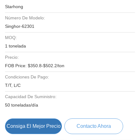
Starhong
Número De Modelo:
Singhor-62301
MOQ:
1 tonelada
Precio:
FOB Price: $350.8-$502.2/ton
Condiciones De Pago:
T/T, L/C
Capacidad De Suministro:
50 toneladas/día
Consiga El Mejor Precio
Contacto Ahora