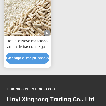
Tofu Cassava mezclado
arena de basura de gato
rápida acumulación libre
Consiga el mejor precio
de polvo no adhesivo al
fondo de la caja
Éntrenos en contacto con
Linyi Xinghong Trading Co., Ltd