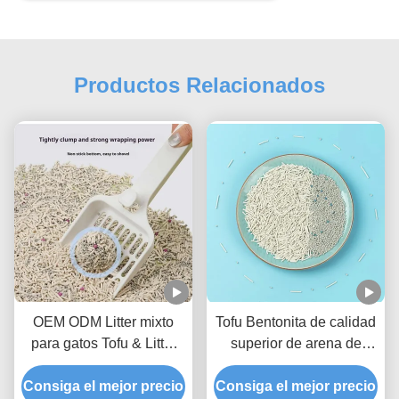
Productos Relacionados
OEM ODM Litter mixto
Tofu Bentonita de calidad
para gatos Tofu & Litter
superior de arena de
mixto de bentonita para
arena mixta de arena de
Consiga el mejor precio
mascotas
Consiga el mejor precio
gato Certificado BSCI