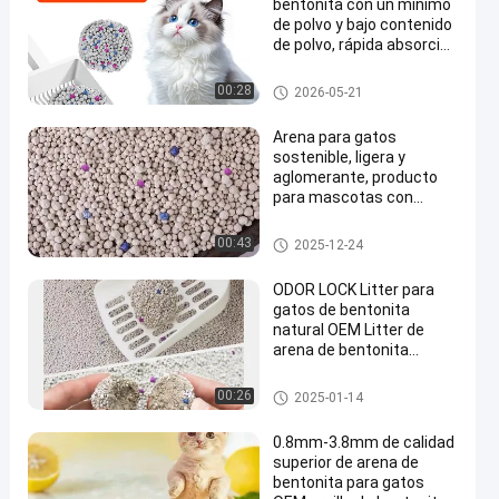
bentonita con un mínimo
de polvo y bajo contenido
de polvo, rápida absorción
de líquidos y fácil
rendimiento de limpieza
Lada de gato de bentonita
00:28
2026-05-21
Arena para gatos
sostenible, ligera y
aglomerante, producto
para mascotas con
aroma personalizable,
arena para gatos de
Lada de gato de bentonita
00:43
2025-12-24
bentonita blanca
ODOR LOCK Litter para
gatos de bentonita
natural OEM Litter de
arena de bentonita
multiflorida
Lada de gato de bentonita
00:26
2025-01-14
0.8mm-3.8mm de calidad
superior de arena de
bentonita para gatos