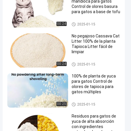
mandioca para gatos
Control de olores basura
para gatos a base de tofu
Residuos de manija para gato
00:24
2025-01-15
s
No pegajoso Cassava Cat
Litter 100% de la planta
Tapioca Litter fácil de
limpiar
Residuos de manija para gato
00:24
2025-01-15
s
100% de planta de yuca
para gatos Control de
olores de tapioca para
gatos múltiples
Residuos de manija para gato
00:25
2025-01-15
s
Residuos para gatos de
yuca de alta absorción
con ingredientes