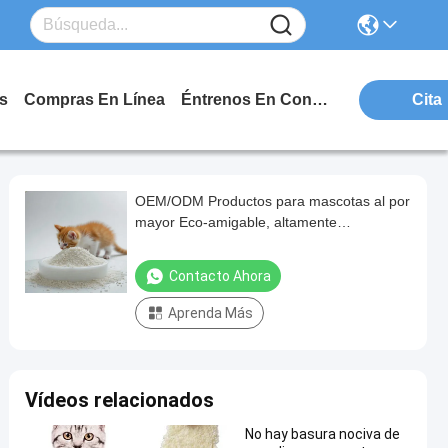
s
Compras En Línea
Éntrenos En Contacto Con
Cita
OEM/ODM Productos para mascotas al por
mayor Eco-amigable, altamente
absorbente, libre de polvo, natural
Contacto Ahora
Aprenda Más
Vídeos relacionados
No hay basura nociva de