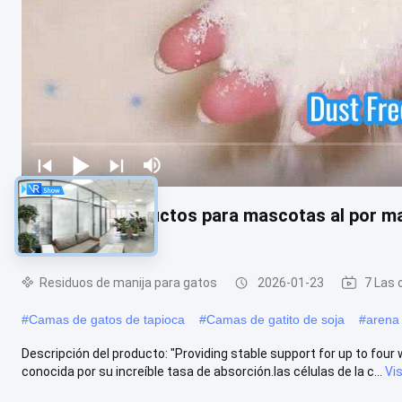
OEM/ODM Productos para mascotas al por may
de polvo, natural
Residuos de manija para gatos
2026-01-23
7 Las 
#
Camas de gatos de tapioca
#
Camas de gatito de soja
#
arena 
Descripción del producto: "Providing stable support for up to four 
conocida por su increíble tasa de absorción.las células de la c...
Vi