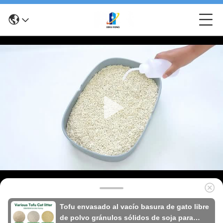
Tofu envasado al vacío basura de gato libre
de polvo gránulos sólidos de soja para