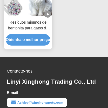
Resíduos mínimos de
bentonita para gatos de
baixa poluição com
Obtenha o melhor preço
absorção rápida de
líquidos e desempenho
de limpeza fácil
Contacte-nos
Linyi Xinghong Trading Co., Ltd
E-mail
Ashley@xinghongpets.com