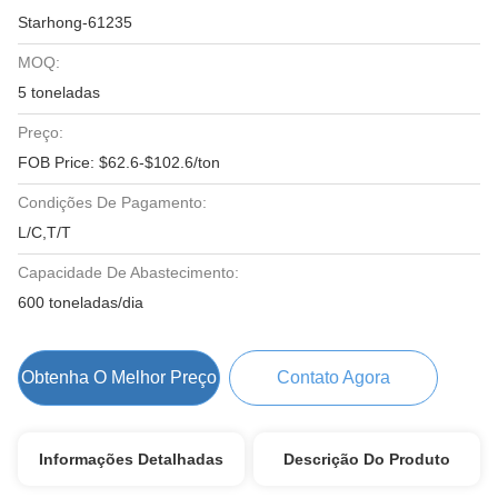
Starhong-61235
MOQ:
5 toneladas
Preço:
FOB Price: $62.6-$102.6/ton
Condições De Pagamento:
L/C,T/T
Capacidade De Abastecimento:
600 toneladas/dia
Obtenha O Melhor Preço
Contato Agora
Informações Detalhadas
Descrição Do Produto