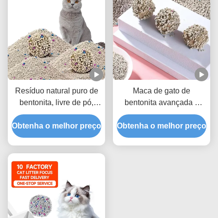
Resíduo natural puro de
Maca de gato de
bentonita, livre de pó,
bentonita avançada e
para gatos, com
ecológica, livre de poeira,
Obtenha o melhor preço
aglomeração rápida e
Obtenha o melhor preço
com forte capacidade de
fórmula de baixo
aglomeração e excelente
rastreamento
eliminação de odores