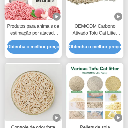
Produtos para animais de
OEM/ODM Carbono
estimação por atacado
Ativado Tofu Cat Litter
Tofu perfumado de
Formulário
Obtenha o melhor preço
pêssego Lixo de gato
Obtenha o melhor preço
Desodorizante Avançado
ultra aglomerante doce
Odor Lock Pet Litter Sand
fragrância areia sanitária
Controle de odor forte
Pellets de soja