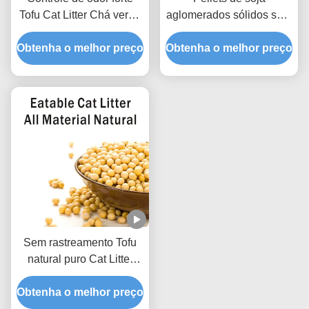
Tofu Cat Litter Chá verde
aglomerados sólidos sem
perfumado areia natural
poeira embalados a
Obtenha o melhor preço
Pet Litter
Obtenha o melhor preço
vácuo para pet shop
Sem rastreamento Tofu
natural puro Cat Litter
Low Dust Hard Clumping
Obtenha o melhor preço
Clean Paws Fórmula