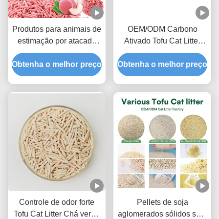
Produtos para animais de
OEM/ODM Carbono
estimação por atacado
Ativado Tofu Cat Litter
Tofu perfumado de
Formulário
Obtenha o melhor preço
pêssego Lixo de gato
Obtenha o melhor preço
Desodorizante Avançado
ultra aglomerante doce
Odor Lock Pet Litter Sand
fragrância areia sanitária
Controle de odor forte
Pellets de soja
Tofu Cat Litter Chá verde
aglomerados sólidos sem