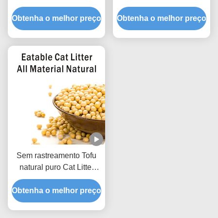
perfumado areia natural
poeira embalados a
Obtenha o melhor preço
Pet Litter
Obtenha o melhor preço
vácuo para pet shop
Sem rastreamento Tofu
natural puro Cat Litter
Low Dust Hard Clumping
Obtenha o melhor preço
Clean Paws Fórmula