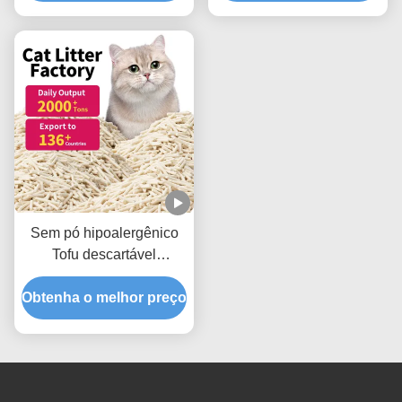
Sem pó hipoalergênico
Tofu descartável
Resíduos para gatos Sem
Obtenha o melhor preço
produtos químicos Pellets
seguros para gatos com
aroma natural