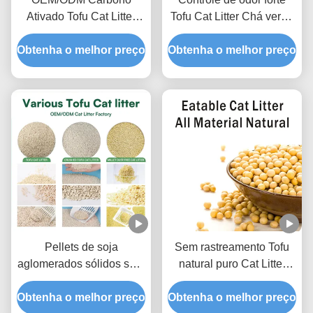
Ativado Tofu Cat Litter
Tofu Cat Litter Chá verde
Formulário
perfumado areia natural
Obtenha o melhor preço
Desodorizante Avançado
Obtenha o melhor preço
Pet Litter
Odor Lock Pet Litter Sand
Pellets de soja
Sem rastreamento Tofu
aglomerados sólidos sem
natural puro Cat Litter
poeira embalados a
Low Dust Hard Clumping
Obtenha o melhor preço
vácuo para pet shop
Obtenha o melhor preço
Clean Paws Fórmula