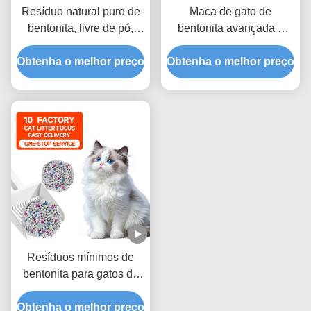
Resíduo natural puro de
Maca de gato de
bentonita, livre de pó,
bentonita avançada e
para gatos, com
ecológica, livre de poeira,
Obtenha o melhor preço
aglomeração rápida e
Obtenha o melhor preço
com forte capacidade de
fórmula de baixo
aglomeração e excelente
rastreamento
eliminação de odores
Resíduos mínimos de
bentonita para gatos de
baixa poluição com
Obtenha o melhor preço
absorção rápida de