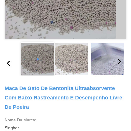
Maca De Gato De Bentonita Ultraabsorvente
Com Baixo Rastreamento E Desempenho Livre
De Poeira
Nome Da Marca:
Singhor