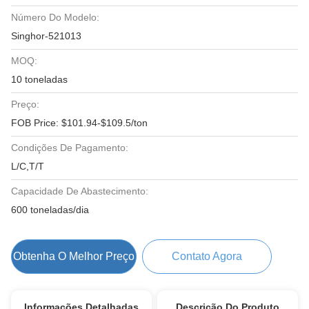
Número Do Modelo:
Singhor-521013
MOQ:
10 toneladas
Preço:
FOB Price: $101.94-$109.5/ton
Condições De Pagamento:
L/C,T/T
Capacidade De Abastecimento:
600 toneladas/dia
Obtenha O Melhor Preço
Contato Agora
Informações Detalhadas
Descrição Do Produto