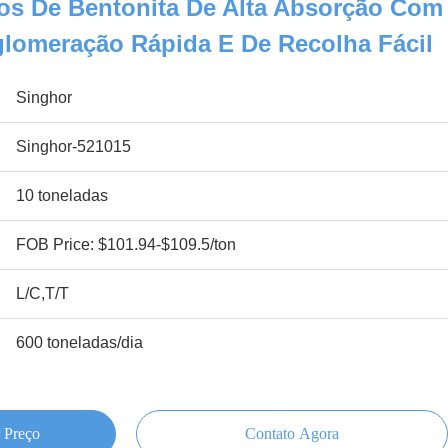
os De Bentonita De Alta Absorção Com
glomeração Rápida E De Recolha Fácil
Singhor
Singhor-521015
10 toneladas
FOB Price: $101.94-$109.5/ton
L/C,T/T
600 toneladas/dia
 Preço
Contato Agora