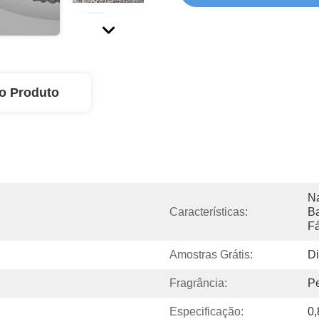
o Produto
Na
Características:
Ba
Fá
Amostras Grátis:
Di
Fragrância:
Pe
Especificação:
0,