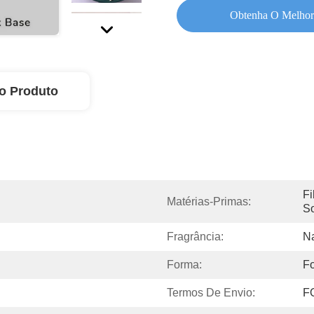
Obtenha O Melhor
o Produto
Fi
Matérias-Primas:
So
Fragrância:
Na
Forma:
F
Termos De Envio:
F