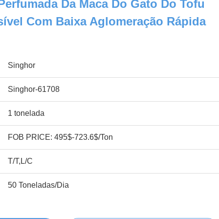
 Perfumada Da Maca Do Gato Do Tofu
sível Com Baixa Aglomeração Rápida
Singhor
Singhor-61708
1 tonelada
FOB PRICE: 495$-723.6$/Ton
T/T,L/C
50 Toneladas/Dia