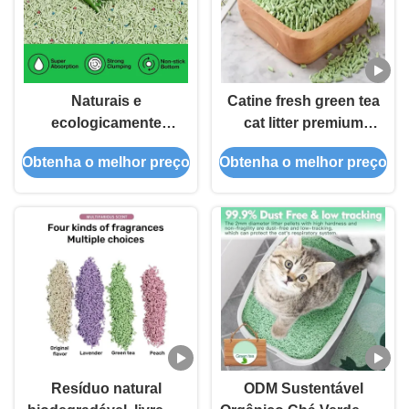
Naturais e
Catine fresh green tea
ecologicamente
cat litter premium
corretas, de base
flushed biodegradable
Obtenha o melhor preço
Obtenha o melhor preço
vegetal, de chá verde
fast clumping
Resíduo natural
ODM Sustentável