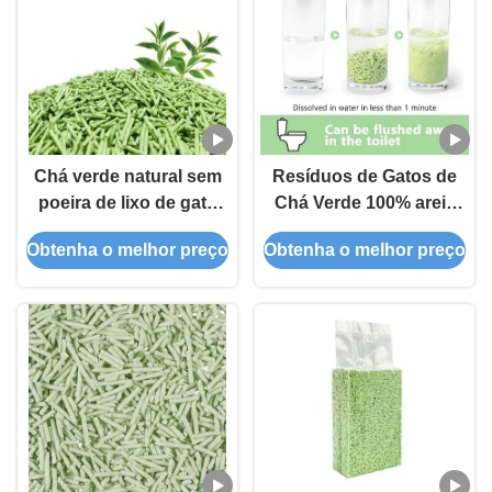
Chá verde natural sem
Resíduos de Gatos de
poeira de lixo de gato
Chá Verde 100% areia
Desodorizante
original natural e
Obtenha o melhor preço
Obtenha o melhor preço
biodegradável
ecológica