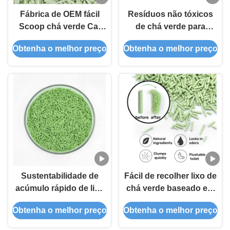
Fábrica de OEM fácil
Resíduos não tóxicos
Scoop chá verde Cat
de chá verde para
Litter alta absorção
gatos, personalizados,
Obtenha o melhor preço
Obtenha o melhor preço
seguro para animais de
em grande quantidade,
estimação
de alta absorção,
seguros para gatos
Sustentabilidade de
Fácil de recolher lixo de
acúmulo rápido de lixo
chá verde baseado em
de chá verde e gato
plantas de chá
Obtenha o melhor preço
Obtenha o melhor preço
livre de poeira
sustentável lixo de gato