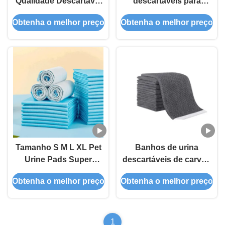
Qualidade Descartável
descartáveis para
Absorvente
cachorros PEE Pad
Obtenha o melhor preço
Obtenha o melhor preço
Treinamento Pet Pad
Cachorro Toalha de
Filhote Urina Pad Cão
treino de cães
Xixi Pad
Tamanho S M L XL Pet
Banhos de urina
Urine Pads Super
descartáveis de carvão
Absorvente
de bambu para animais
Obtenha o melhor preço
Obtenha o melhor preço
de estimação
1