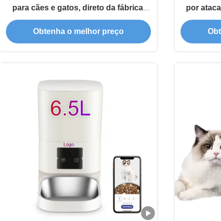
para cães e gatos, direto da fábrica,
por ataca
tigelas duplas, fácil limpeza,
para ani
Obtenha o melhor preço
Obt
alimentador inteligente para animais
Bowls WiF
de estimação
App 