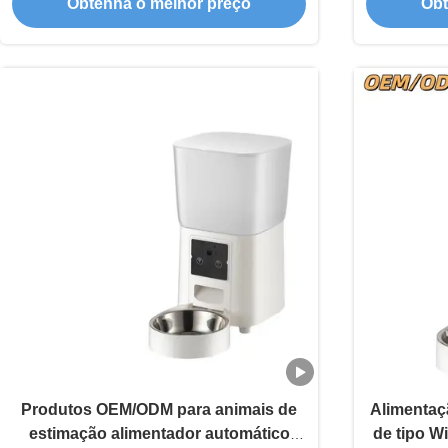
Obtenha o melhor preço
Obt
alimentação programada e controle de
para gato
aplicativos
Produtos OEM/ODM para animais de
Alimentaç
estimação alimentador automático
de tipo W