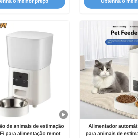
enha o melhor preço
Obtenha o melh
s e cães alimentação diária
ão de animais de estimação
Alimentador automáti
iFi para alimentação remota
para animais de estim