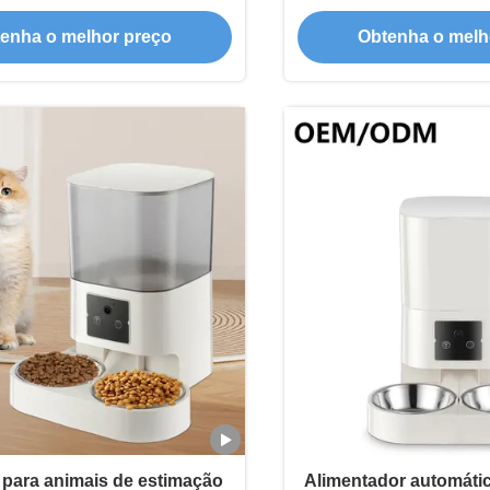
de alimentação automática
2 vias Tigelas d
enha o melhor preço
Obtenha o melh
mada para cães e gatos
Dispensador de comid
gatos
para animais de estimação
Alimentador automátic