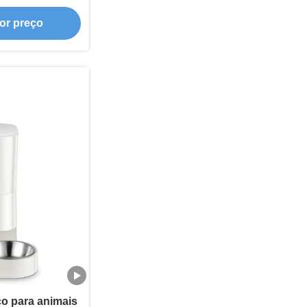
uplas WiFi
or preço
a para cães e
o para animais