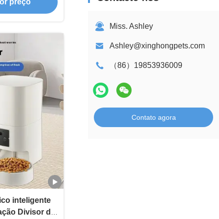
or preço
Miss. Ashley
Ashley@xinghongpets.com
（86）19853936009
Contato agora
co inteligente
ação Divisor de