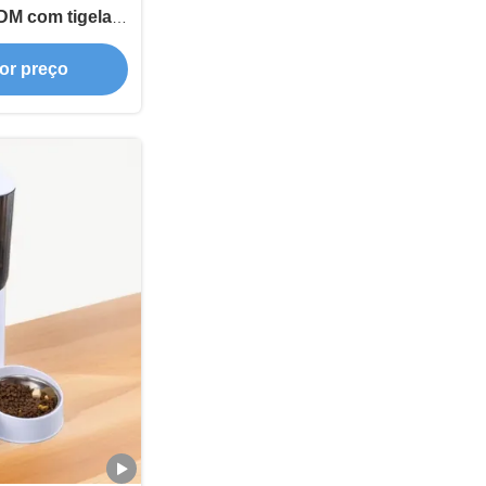
DM com tigelas
oxidável e
or preço
igente para
alimentos