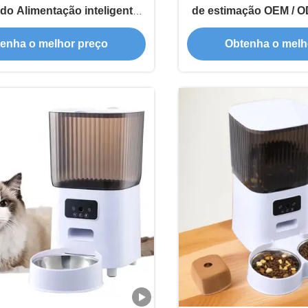
do Alimentação inteligente
de estimação OEM / O
mais de estimação Double
duplas de aço in
enha o melhor preço
Obtenha o melh
i Automatic Food Dispenser
temporizador intel
Control For Multi-Cat
dispensador de 