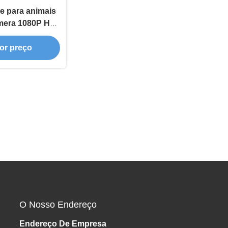
te para animais
mera 1080P HD
utomático de
or preço
s e gatos
O Nosso Endereço
Endereço De Empresa