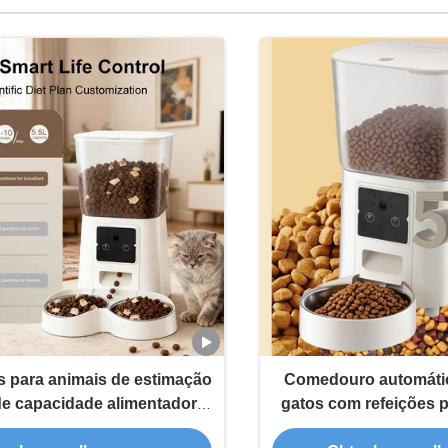
 para animais de estimação
Comedouro automátic
e capacidade alimentador
gatos com refeições p
o para animais de estimação
gravação d