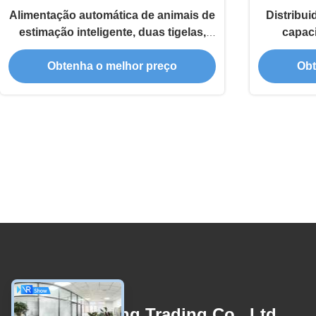
Alimentação automática de animais de
Distribui
estimação inteligente, duas tigelas,
capac
distribuidor de alimentos para cães e
Obtenha o melhor preço
Obt
gatos Wifi, multi-animais de estimação
Contacte-Nos
Linyi Xinghong Trading Co., Ltd