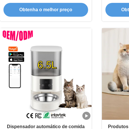
inteligente para animais de estimação
Estação 
Obtenha o melhor preço
Obt
com controle de aplicativo WiFi e
progra
alimentação cronometrada
Dispensador automático de comida
Produtos 