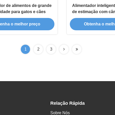
dor de alimentos de grande
Alimentador inteligen
idade para gatos e cães
de estimação com câ
WiFi dispensador a
enha o melhor preço
Obtenha o melh
comida para cãe
1
2
3
Relação Rápida
Sobre Nós