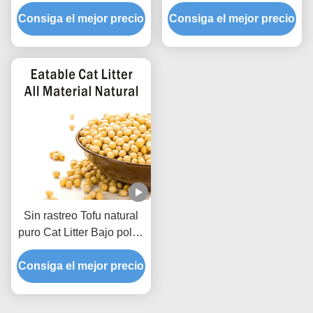
verde aromatizado Arena
polvo gránulos sólidos de
natural Litter de mascotas
Consiga el mejor precio
Consiga el mejor precio
soja para tiendas de
mascotas
Sin rastreo Tofu natural
puro Cat Litter Bajo polvo
Hard Clumping Limpias
Consiga el mejor precio
de patas fórmula