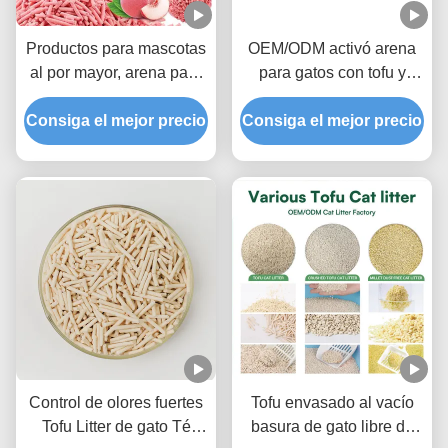
Productos para mascotas
OEM/ODM activó arena
al por mayor, arena para
para gatos con tofu y
gatos con aroma a
carbón, fórmula
Consiga el mejor precio
melocotón, tofu, arena
Consiga el mejor precio
desodorizante avanzada,
dulce ultraaglomerante
arena para mascotas con
para inodoro con
bloqueo de olores
fragancia
Control de olores fuertes
Tofu envasado al vacío
Tofu Litter de gato Té
basura de gato libre de