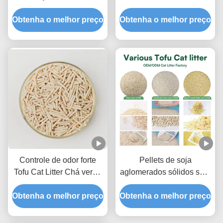
Tofu perfumado de
Formulário
Obtenha o melhor preço
pêssego Lixo de gato
Obtenha o melhor preço
Desodorizante Avançado
ultra aglomerante doce
Odor Lock Pet Litter Sand
fragrância areia sanitária
Controle de odor forte
Pellets de soja
Tofu Cat Litter Chá verde
aglomerados sólidos sem
perfumado areia natural
poeira embalados a
Obtenha o melhor preço
Pet Litter
Obtenha o melhor preço
vácuo para pet shop