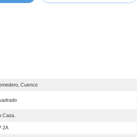
omedero, Cuenco
uadrado
n Casa.
V 2A