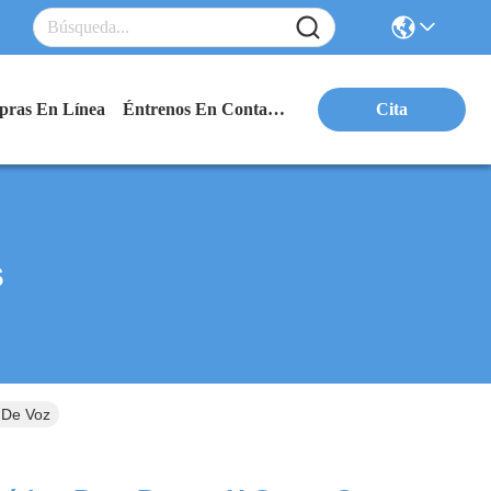
ras En Línea
Éntrenos En Contacto Con
Cita
s
 De Voz