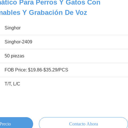
tico Para Perros Y Gatos Con
ables Y Grabación De Voz
Singhor
Singhor-2409
50 piezas
FOB Price: $19.86-$35.29/PCS
T/T, L/C
Precio
Contacto Ahora