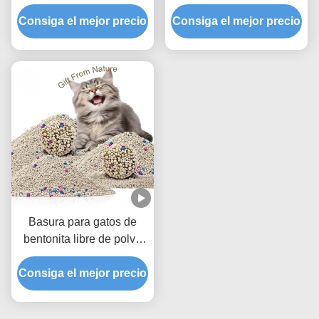
superior con fórmula de
ofrece una absorción
aglomeración dura y bajo
Consiga el mejor precio
Consiga el mejor precio
rápida de líquidos y una
seguimiento
protección máxima contra
olores
Basura para gatos de
bentonita libre de polvo
con aglomeraciones
Consiga el mejor precio
fuertes y mejor
eliminación de olores