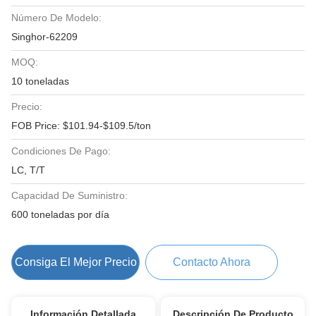
Número De Modelo:
Singhor-62209
MOQ:
10 toneladas
Precio:
FOB Price: $101.94-$109.5/ton
Condiciones De Pago:
LC, T/T
Capacidad De Suministro:
600 toneladas por día
Consiga El Mejor Precio
Contacto Ahora
Información Detallada
Descripción De Producto