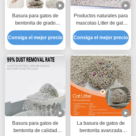
Basura para gatos de
Productos naturales para
bentonita de grado
mascotas Litter de gato
profesional con
de bentonita para un
Consiga el mejor precio
tecnología superior de
Consiga el mejor precio
control eficaz del olor y
aglomeración y control de
un rendimiento rápido de
olores
aglomeración
Basura para gatos de
La basura de gatos de
bentonita de calidad
bentonita avanzada