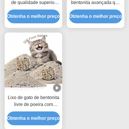
de qualidade superior
bentonita avançada que
com fórmula de
proporciona absorção
Obtenha o melhor preço
aglomeração dura e
Obtenha o melhor preço
rápida de líquidos e
baixo rastreamento
proteção máxima contra
odores
Lixo de gato de bentonita
livre de poeira com
aglomerados fortes e
Obtenha o melhor preço
melhor eliminação de
odores