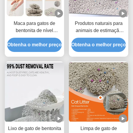
Maca para gatos de
Produtos naturais para
bentonita de nível
animais de estimação
profissional com
Lixo de gato de bentonita
Obtenha o melhor preço
tecnologia superior de
Obtenha o melhor preço
para controle eficaz do
aglomeração e controle
odor e desempenho
de odores
rápido de aglomeração
Lixo de gato de bentonita
Limpa de gato de