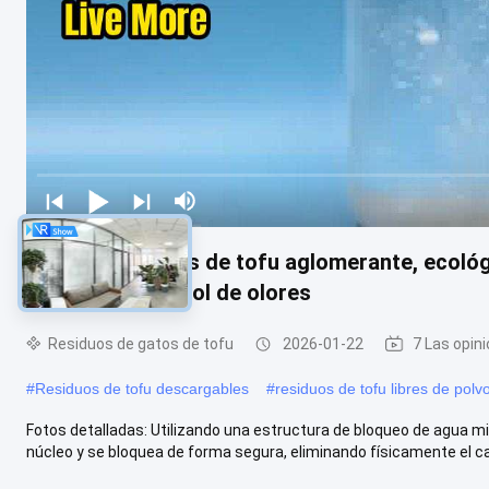
Arena para gatos de tofu aglomerante, ecológi
con fuerte control de olores
Residuos de gatos de tofu
2026-01-22
7 Las opin
#
Residuos de tofu descargables
#
residuos de tofu libres de polv
Fotos detalladas: Utilizando una estructura de bloqueo de agua m
núcleo y se bloquea de forma segura, eliminando físicamente el cald