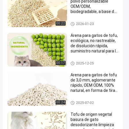
polvo personalizable
OEM/ODM,
biodegradable, a base de
plantas, tofu
Residuos de gatos de tofu
00:22
2026-01-23
Arena para gatos de tofu,
ecológica, no rastreable,
de disolución rápida,
suministro natural para la
limpieza de mascotas
Residuos de gatos de tofu
00:17
2025-12-25
Arena para gatos de tofu
de 3,0 mm, aglomerante
rápido, OEM ODM, 100%
natural, en forma de tira
vegetal
Residuos de gatos de tofu
00:24
2025-07-02
Tofu de origen vegetal
basura de gato
desodorizante limpieza