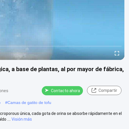
ca, a base de plantas, al por mayor de fábrica,
Compartir
iones
Contacto ahora
o
#
Camas de gatito de tofu
icroporous única, cada gota de orina se absorbe rápidamente en el
o ....
Visión más