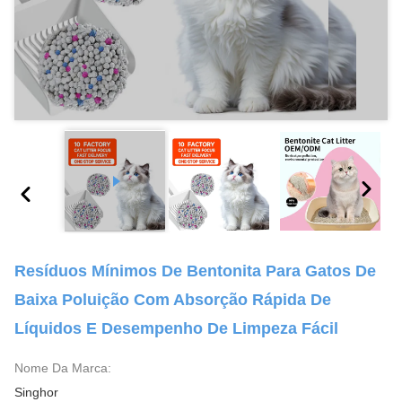
Resíduos Mínimos De Bentonita Para Gatos De
Baixa Poluição Com Absorção Rápida De
Líquidos E Desempenho De Limpeza Fácil
Nome Da Marca:
Singhor