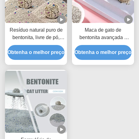
Resíduo natural puro de
Maca de gato de
bentonita, livre de pó,
bentonita avançada e
para gatos, com
ecológica, livre de poeira,
Obtenha o melhor preço
aglomeração rápida e
Obtenha o melhor preço
com forte capacidade de
fórmula de baixo
aglomeração e excelente
rastreamento
eliminação de odores