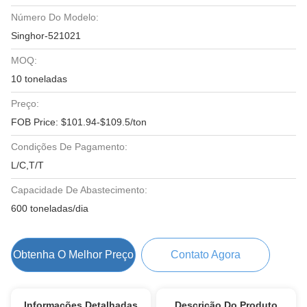
Número Do Modelo:
Singhor-521021
MOQ:
10 toneladas
Preço:
FOB Price: $101.94-$109.5/ton
Condições De Pagamento:
L/C,T/T
Capacidade De Abastecimento:
600 toneladas/dia
Obtenha O Melhor Preço
Contato Agora
Informações Detalhadas
Descrição Do Produto