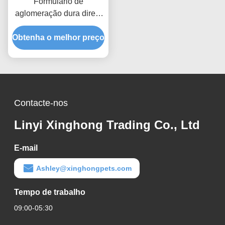
Formulário de
aglomeração dura direta
de fábrica e frescura
Obtenha o melhor preço
duradoura Litter de gato
de bentonita para casas
com vários gatos
Contacte-nos
Linyi Xinghong Trading Co., Ltd
E-mail
Ashley@xinghongpets.com
Tempo de trabalho
09:00-05:30