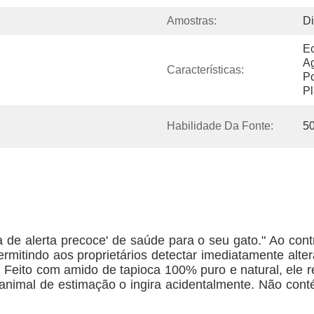
Amostras:
Di
Ec
Ag
Características:
Po
Pl
Habilidade Da Fonte:
50
e alerta precoce' de saúde para o seu gato." Ao contrá
rmitindo aos proprietários detectar imediatamente alte
 Feito com amido de tapioca 100% puro e natural, ele re
mal de estimação o ingira acidentalmente. Não contém 