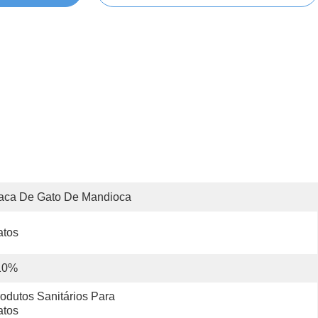
aca De Gato De Mandioca
atos
10%
odutos Sanitários Para 
atos