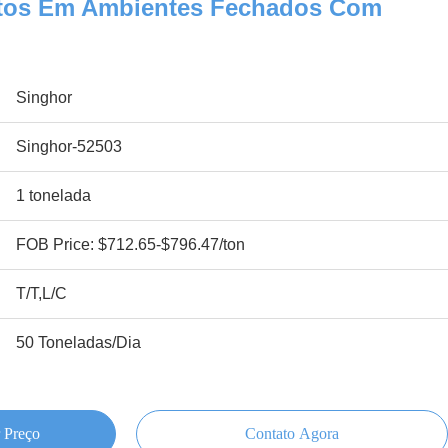
atos Em Ambientes Fechados Com
Singhor
Singhor-52503
1 tonelada
FOB Price: $712.65-$796.47/ton
T/T,L/C
50 Toneladas/Dia
 Preço
Contato Agora