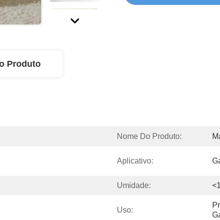
o Produto
Nome Do Produto:
M
Aplicativo:
G
Umidade:
<
Pr
Uso:
G