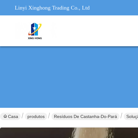
Linyi Xinghong Trading Co., Ltd
Casa
produtos
Resíduos De Castanha-Do-Pará
Soluç