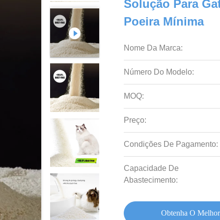
Solução Para G
Poeira Mínima
Nome Da Marca:
Número Do Modelo:
MOQ:
Preço:
Condições De Pagamento:
Capacidade De
Abastecimento:
Obtenha O Melhor