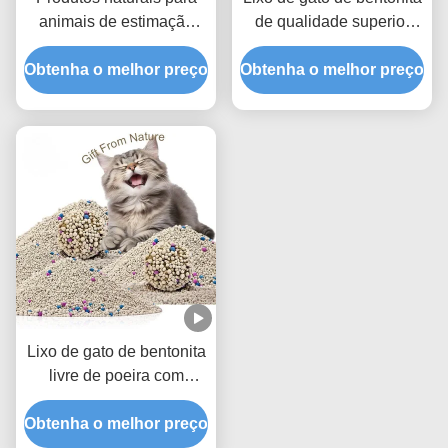
animais de estimação
de qualidade superior
Lixo de gato de bentonita
com fórmula de
Obtenha o melhor preço
para controle eficaz do
Obtenha o melhor preço
aglomeração dura e
odor e desempenho
baixo rastreamento
rápido de aglomeração
Lixo de gato de bentonita
livre de poeira com
aglomerados fortes e
Obtenha o melhor preço
melhor eliminação de
odores