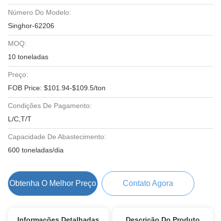
Número Do Modelo:
Singhor-62206
MOQ:
10 toneladas
Preço:
FOB Price: $101.94-$109.5/ton
Condições De Pagamento:
L/C,T/T
Capacidade De Abastecimento:
600 toneladas/dia
Obtenha O Melhor Preço
Contato Agora
Informações Detalhadas
Descrição Do Produto