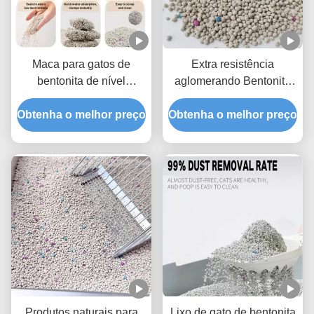
Maca para gatos de
Extra resistência
bentonita de nível
aglomerando Bentonite
profissional com
Cat Litter com baixo pó e
Obtenha o melhor preço
tecnologia superior de
Obtenha o melhor preço
alta absorção
aglomeração e controle
de odores
Produtos naturais para
Lixo de gato de bentonita