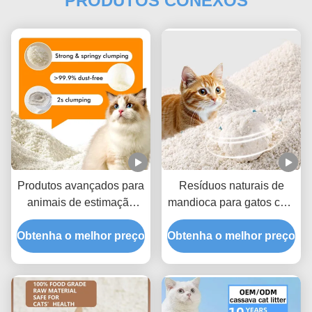
PRODUTOS CONEXOS
Produtos avançados para
Resíduos naturais de
animais de estimação
mandioca para gatos com
Cassava Lixo de gato
baixo desempenho de
Obtenha o melhor preço
com absorção de
Obtenha o melhor preço
poeira e forte resistência
umidade superior e
ao aglomeramento
controle de odor