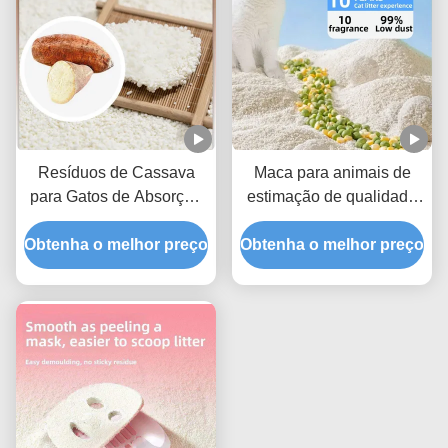
Resíduos de Cassava
Maca para animais de
para Gatos de Absorção
estimação de qualidade
Rápida que
premium Maca para gatos
Obtenha o melhor preço
proporcionam controle
Obtenha o melhor preço
com baixo rastreamento e
eficaz do odor para casas
forte ação de
com vários gatos
aglomeração