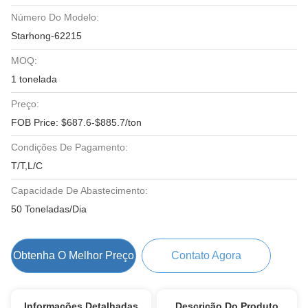
Número Do Modelo:
Starhong-62215
MOQ:
1 tonelada
Preço:
FOB Price: $687.6-$885.7/ton
Condições De Pagamento:
T/T,L/C
Capacidade De Abastecimento:
50 Toneladas/Dia
Obtenha O Melhor Preço
Contato Agora
Informações Detalhadas
Descrição Do Produto