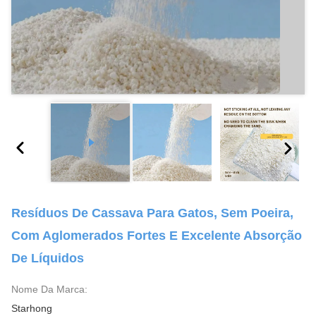
Resíduos De Cassava Para Gatos, Sem Poeira,
Com Aglomerados Fortes E Excelente Absorção
De Líquidos
Nome Da Marca:
Starhong