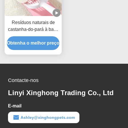
Resíduos naturais de
castanha-do-pará à base
de plantas naturais com
Obtenha o melhor preço
melhor desempenho de
bloqueio de odor
Contacte-nos
Linyi Xinghong Trading Co., Ltd
E-mail
Ashley@xinghongpets.com