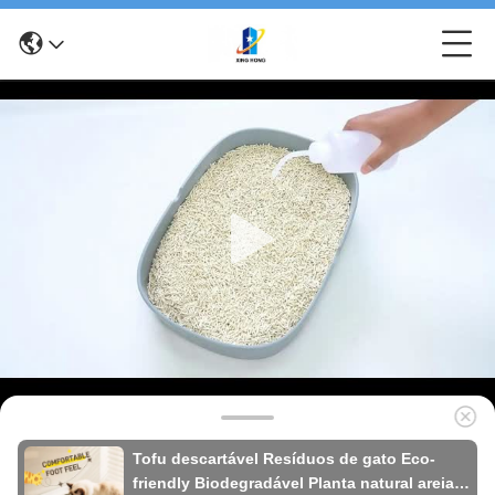
Tofu descartável Resíduos de gato Eco-
friendly Biodegradável Planta natural areia