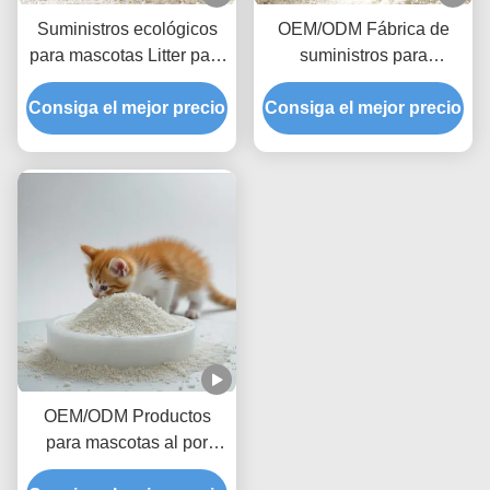
Suministros ecológicos
OEM/ODM Fábrica de
para mascotas Litter para
suministros para
gatos hecho de almidón
mascotas Mayorista
Consiga el mejor precio
natural de yuca
Consiga el mejor precio
Fondo no adhesivo
Premium Biodegradable
Natural Desodorante
Cassava Cat Litter
OEM/ODM Productos
para mascotas al por
mayor Eco-amigable,