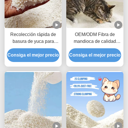
Recolección rápida de
OEM/ODM Fibra de
basura de yuca para
mandioca de calidad
gatos, firme, de alta
alimentaria de alta
Consiga el mejor precio
absorción, limpieza,
Consiga el mejor precio
calidad Litter de
biodegradable, para
mandioca para gatos
mascotas
Baños cómodos para
gatos