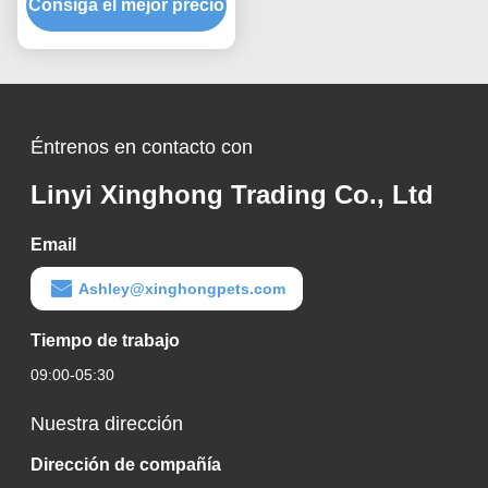
Consiga el mejor precio
altamente absorbente,
libre de polvo, natural
Éntrenos en contacto con
Linyi Xinghong Trading Co., Ltd
Email
Ashley@xinghongpets.com
Tiempo de trabajo
09:00-05:30
Nuestra dirección
Dirección de compañía