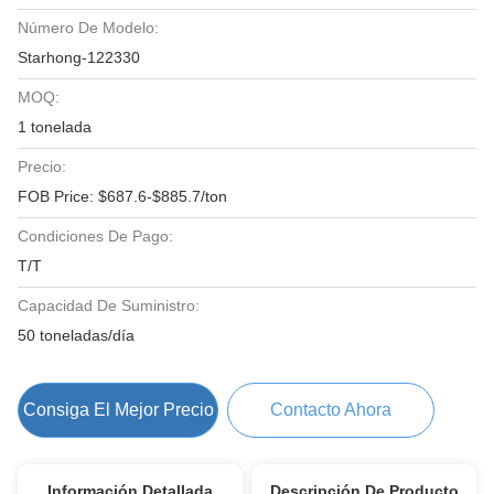
Número De Modelo:
Starhong-122330
MOQ:
1 tonelada
Precio:
FOB Price: $687.6-$885.7/ton
Condiciones De Pago:
T/T
Capacidad De Suministro:
50 toneladas/día
Consiga El Mejor Precio
Contacto Ahora
Información Detallada
Descripción De Producto