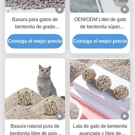
Basura para gatos de
OEM/ODM Litter de gato
bentonita de grado
de bentonita súper
profesional con
absorbente con carbón
Consiga el mejor precio
aglomeración rápida y
Consiga el mejor precio
activado y tecnología de
manejo de olores
control de polvo
superior
Basura natural pura de
Lata de gato de bentonita
bentonita libre de polvo
avanzada y libre de