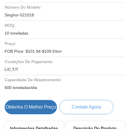
Número Do Modelo:
Singhor-521018
MOQ:
10 toneladas
Preço:
FOB Price: $101.94-$109.5/ton
Condições De Pagamento:
L/C,T/T
Capacidade De Abastecimento:
600 toneladas/dia
Obtenha O Melhor Preço
Contato Agora
Informações Detalhadas
Descrição Do Produto