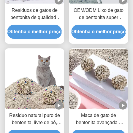
Resíduos de gatos de
OEM/ODM Lixo de gato
bentonita de qualidade
de bentonita super
profissional com
absorvente com carvão
Obtenha o melhor preço
aglomeração rápida e
Obtenha o melhor preço
ativado e tecnologia de
gestão de odores
controle de poeira
superior
Resíduo natural puro de
Maca de gato de
bentonita, livre de pó,
bentonita avançada e
para gatos, com
ecológica, livre de poeira,