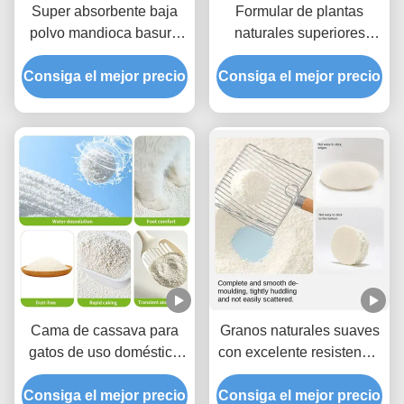
Super absorbente baja
Formular de plantas
polvo mandioca basura
naturales superiores
de gato natural
Cassava Litter para gatos
Consiga el mejor precio
desodorizante fórmula
Consiga el mejor precio
con menos polvo y fuerte
fácil recoger
aglomeración
Cama de cassava para
Granos naturales suaves
gatos de uso doméstico
con excelente resistencia
de primera calidad
a la aglutinación
Consiga el mejor precio
Texturas ligeras con
Consiga el mejor precio