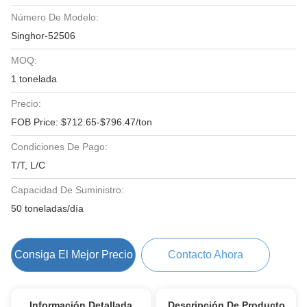
Número De Modelo:
Singhor-52506
MOQ:
1 tonelada
Precio:
FOB Price: $712.65-$796.47/ton
Condiciones De Pago:
T/T, L/C
Capacidad De Suministro:
50 toneladas/día
Consiga El Mejor Precio
Contacto Ahora
Información Detallada
Descripción De Producto