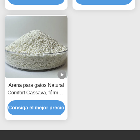
capacidad de
aglutinación de acción
rápida
Arena para gatos Natural
Comfort Cassava, fórmula
de fácil limpieza con
Consiga el mejor precio
rendimiento superior en
el manejo de olores