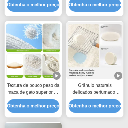
mandioca da baixa poeira
Obtenha o melhor preço
Obtenha o melhor preço
reduzida poeira e forte
super absorvente
aglomeração
Textura de pouco peso da
Grânulo naturais
maca de gato superior da
delicados perfumados
mandioca do agregado
frescos da maca de gato
Obtenha o melhor preço
familiar com capacidade
Obtenha o melhor preço
da mandioca com
de aglomeração de ação
desempenho excelente
rápida
da força de aglomeração