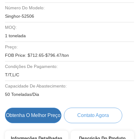
Número Do Modelo:
Singhor-52506
MOQ:
1 tonelada
Preço:
FOB Price: $712.65-$796.47/ton
Condições De Pagamento:
T/T,L/C
Capacidade De Abastecimento:
50 Toneladas/Dia
Obtenha O Melhor Preço
Contato Agora
Informações Detalhadas
Descrição Do Produto