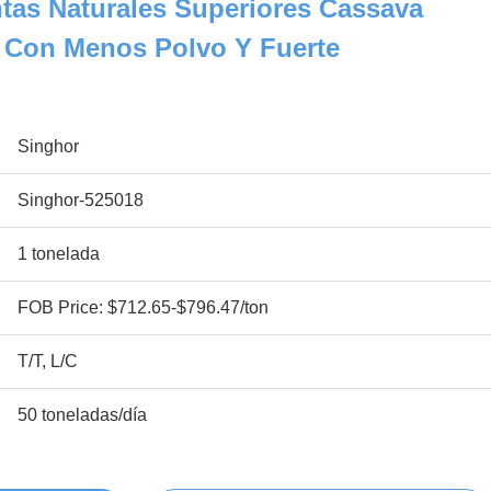
tas Naturales Superiores Cassava
s Con Menos Polvo Y Fuerte
Singhor
Singhor-525018
1 tonelada
FOB Price: $712.65-$796.47/ton
T/T, L/C
50 toneladas/día