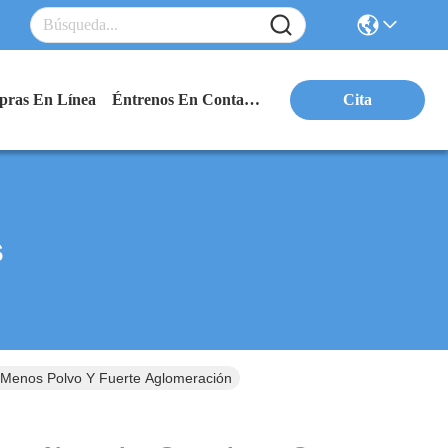
ras En Línea
Éntrenos En Contacto Con
Cita
s
n Menos Polvo Y Fuerte Aglomeración