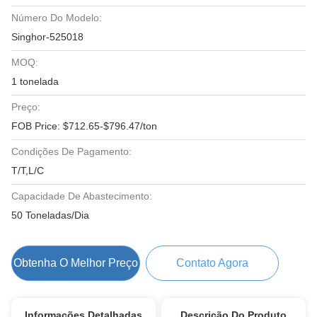
Número Do Modelo:
Singhor-525018
MOQ:
1 tonelada
Preço:
FOB Price: $712.65-$796.47/ton
Condições De Pagamento:
T/T,L/C
Capacidade De Abastecimento:
50 Toneladas/Dia
Obtenha O Melhor Preço
Contato Agora
Informações Detalhadas
Descrição Do Produto