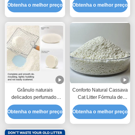
mandioca da baixa poeira
Obtenha o melhor preço
Obtenha o melhor preço
familiar com capacidade
super absorvente
de aglomeração de ação
rápida
Grânulo naturais
Conforto Natural Cassava
delicados perfumados
Cat Litter Fórmula de
frescos da maca de gato
limpeza fácil com
Obtenha o melhor preço
da mandioca com
Obtenha o melhor preço
desempenho superior de
desempenho excelente
gerenciamento de odor
da força de aglomeração