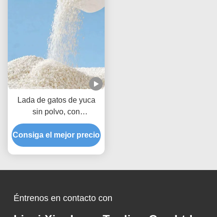
Lada de gatos de yuca
sin polvo, con
aglomeraciones fuertes y
Consiga el mejor precio
excelente absorción de
líquidos
Éntrenos en contacto con