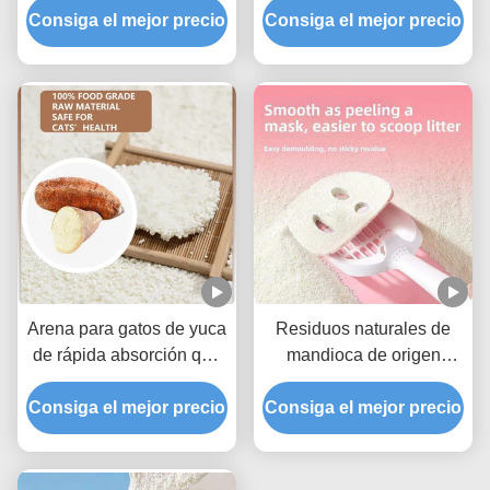
Consiga el mejor precio
absorción superior de
Consiga el mejor precio
y potente fuerza de
humedad y control de
aglomeración
olores
Arena para gatos de yuca
Residuos naturales de
de rápida absorción que
mandioca de origen
ofrece un control eficaz
vegetal puro y natural
Consiga el mejor precio
de los olores en hogares
Consiga el mejor precio
para gatos con un mejor
con varios gatos
rendimiento de bloqueo
de olores