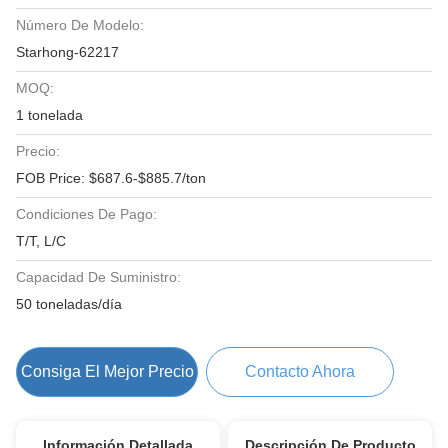
Número De Modelo:
Starhong-62217
MOQ:
1 tonelada
Precio:
FOB Price: $687.6-$885.7/ton
Condiciones De Pago:
T/T, L/C
Capacidad De Suministro:
50 toneladas/día
Consiga El Mejor Precio
Contacto Ahora
Información Detallada
Descripción De Producto