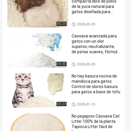
compacta libre de polvo
de la yuca natural para
gatos diseñada para
hogares con varios gatos
Residuos de manija para gato
00:20
2026-05-25
s
Cassava avanzada para
gatos con un olor
superior, neutralizante,
de patas suaves, fórmula
amigable
Residuos de manija para gato
00:40
2026-05-25
s
No hay basura nociva de
mandioca para gatos
Control de olores basura
para gatos a base de tofu
Residuos de manija para gato
00:24
2025-01-15
s
No pegajoso Cassava Cat
Litter 100% de la planta
Tapioca Litter fácil de