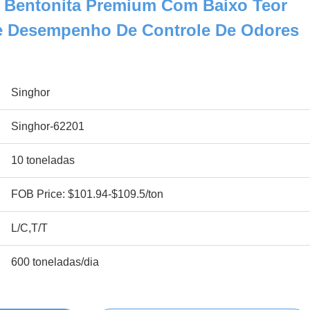
 Bentonita Premium Com Baixo Teor
te Desempenho De Controle De Odores
Singhor
Singhor-62201
10 toneladas
FOB Price: $101.94-$109.5/ton
L/C,T/T
600 toneladas/dia