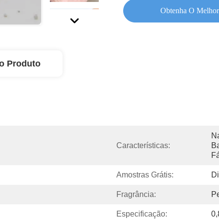
Obtenha O Melhor
o Produto
Na
Características:
Ba
Fá
Amostras Grátis:
Di
Fragrância:
Pe
Especificação:
0,