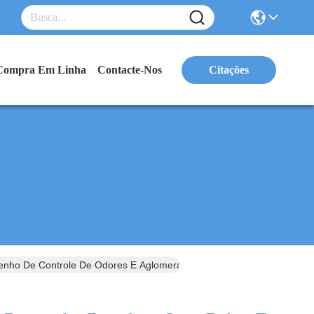
Compra Em Linha
Contacte-Nos
Citações
enho De Controle De Odores E Aglomeração