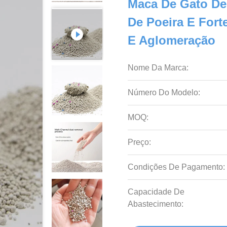
Maca De Gato De
De Poeira E For
E Aglomeração
Nome Da Marca:
Número Do Modelo:
MOQ:
Preço:
Condições De Pagamento:
Capacidade De
Abastecimento: